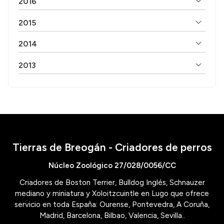
2016
2015
2014
2013
Tierras de Breogán - Criadores de perros
Núcleo Zoológico 27/028/0056/CC
Criadores de Boston Terrier, Bulldog Inglés, Schnauzer
mediano y miniatura y Xoloitzcuintle en Lugo que ofrece
servicio en toda España: Ourense, Pontevedra, A Coruña,
Madrid, Barcelona, Bilbao, Valencia, Sevilla..