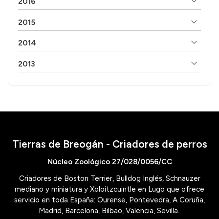
2016
2015
2014
2013
Tierras de Breogán - Criadores de perros
Núcleo Zoológico 27/028/0056/CC
Criadores de Boston Terrier, Bulldog Inglés, Schnauzer
mediano y miniatura y Xoloitzcuintle en Lugo que ofrece
servicio en toda España: Ourense, Pontevedra, A Coruña,
Madrid, Barcelona, Bilbao, Valencia, Sevilla..