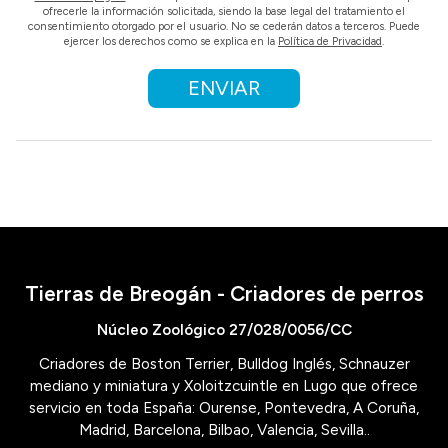
ofrecerle la información solicitada, siendo la base legal del tratamiento el
consentimiento otorgado por el usuario. No se cederán datos a terceros. Puede
ejercer los derechos como se explica en la
Política de Privacidad
.
Tierras de Breogán - Criadores de perros
Núcleo Zoológico 27/028/0056/CC
Criadores de Boston Terrier, Bulldog Inglés, Schnauzer
mediano y miniatura y Xoloitzcuintle en Lugo que ofrece
servicio en toda España: Ourense, Pontevedra, A Coruña,
Madrid, Barcelona, Bilbao, Valencia, Sevilla..